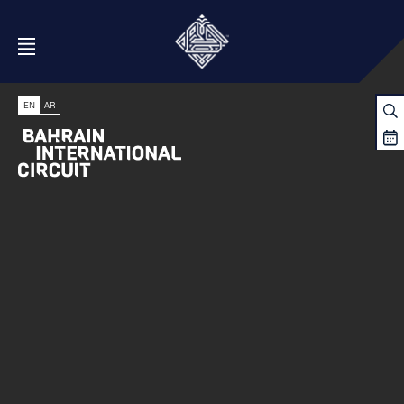
Open Menu
EN
AR